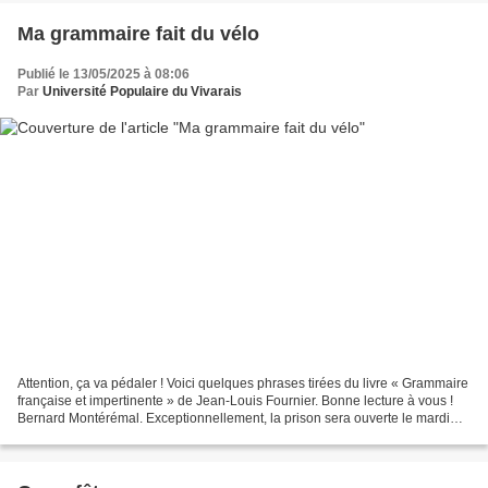
Ma grammaire fait du vélo
Publié le 13/05/2025 à 08:06
Par
Université Populaire du Vivarais
Attention, ça va pédaler ! Voici quelques phrases tirées du livre « Grammaire
française et impertinente » de Jean-Louis Fournier. Bonne lecture à vous !
Bernard Montérémal. Exceptionnellement, la prison sera ouverte le mardi
14. Le vicomte et la vicomtesse...