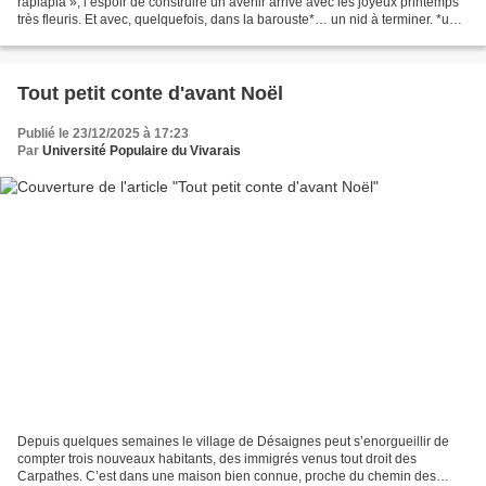
raplapla », l’espoir de construire un avenir arrive avec les joyeux printemps
très fleuris. Et avec, quelquefois, dans la barouste*… un nid à terminer. *une
barouste : une brouette...
Tout petit conte d'avant Noël
Publié le 23/12/2025 à 17:23
Par
Université Populaire du Vivarais
Depuis quelques semaines le village de Désaignes peut s’enorgueillir de
compter trois nouveaux habitants, des immigrés venus tout droit des
Carpathes. C’est dans une maison bien connue, proche du chemin des