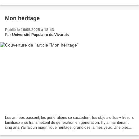
Vignes, que la petite famille d’ursidés se voit...
Mon héritage
Publié le 16/05/2025 à 18:43
Par
Université Populaire du Vivarais
Les années passent, les générations se succèdent, les objets et les « trésors
familiaux » se transmettent de génération en génération. Il y a maintenant
cinq ans, j'ai fait un magnifique héritage, grandiose, à mes yeux. Une pièce
de fonderie non n'imaginez...