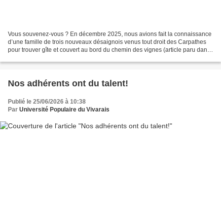
Vous souvenez-vous ? En décembre 2025, nous avions fait la connaissance
d’une famille de trois nouveaux désaignois venus tout droit des Carpathes
pour trouver gîte et couvert au bord du chemin des vignes (article paru dans
le blog de l’UPV le 23-12-2025)....
Nos adhérents ont du talent!
Publié le 25/06/2026 à 10:38
Par
Université Populaire du Vivarais