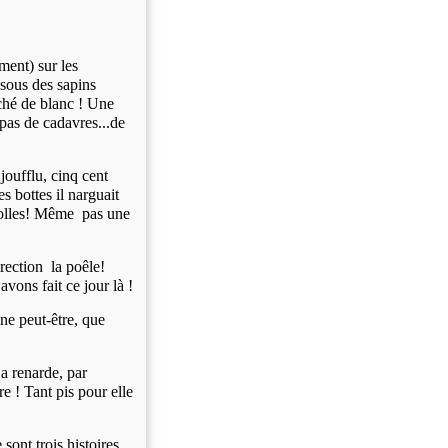
ment) sur les
sous des sapins
ché de blanc ! Une
pas de cadavres...de
joufflu, cinq cent
s bottes il narguait
folles! Même pas une
irection la poêle!
vons fait ce jour là !
ine peut-être, que
a renarde, par
e ! Tant pis pour elle
 sont trois histoires