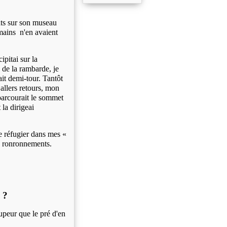
ats sur son museau
ains n'en avaient
pitai sur la
 de la rambarde, je
sait demi-tour.
Tantôt
 allers retours, m
on
e parcourait le sommet
la dirigeai
se réfugier dans mes «
x ronronnements.
 ?
peur que le pré d'en