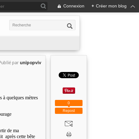
Connexion
+
Créer mon blog
Publié par
unipopviv
as à quelques mètres
0
Repost
ourage
rtir de ma
it après cette bête