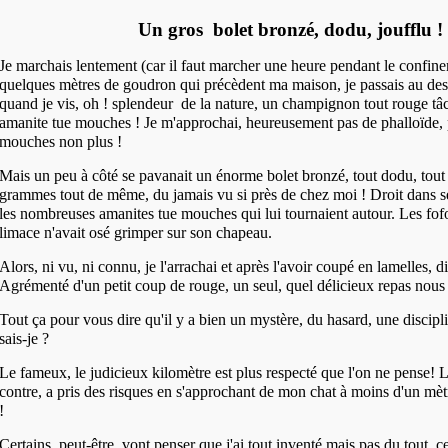
Un gros bolet bronzé, dodu, joufflu !
Je marchais lentement (car il faut marcher une heure pendant le confine
quelques mètres de goudron qui précèdent ma maison, je passais au des
quand je vis, oh !
splendeur de la nature, un champignon tout rouge tâ
amanite tue mouches ! Je
m'approchai, heureusement pas de phalloïde, 
mouches non plus !
Mais un peu à côté se pavanait un énorme bolet bronzé, tout dodu, tout 
grammes tout de même, du jamais vu si près de chez moi !
Droit dans se
les nombreuses amanites tue mouches qui lui tournaient autour. Les fo
limace n'avait osé grimper sur son chapeau.
Alors, ni vu, ni connu, je l'arrachai et après l'avoir coupé en lamelles, d
Agrémenté d'un petit coup de rouge, un seul, quel délicieux repas nous a
Tout ça pour vous dire qu'il y a bien un mystère, du hasard, une discipl
sais-je ?
Le fameux, le judicieux kilomètre est plus respecté que l'on ne pense! L
contre, a
pris des risques en s'approchant de mon chat à moins d'un mètr
!
Certains, peut-être, vont penser que j'ai tout inventé mais pas du tout, ce