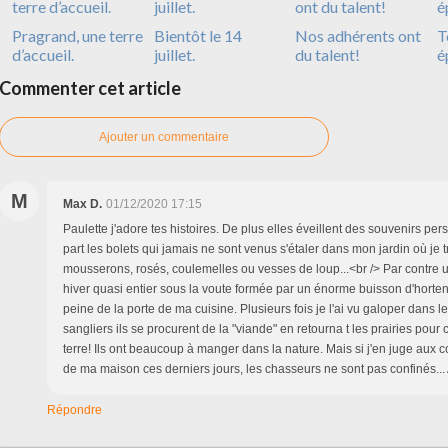
Pragrand, une terre
Bientôt le 14
Nos adhérents ont
T
d’accueil.
juillet.
du talent!
é
Commenter cet article
Ajouter un commentaire
M
Max D.
01/12/2020 17:15
Paulette j'adore tes histoires. De plus elles éveillent des souvenirs pe
part les bolets qui jamais ne sont venus s'étaler dans mon jardin où je 
mousserons, rosés, coulemelles ou vesses de loup...<br /> Par contre 
hiver quasi entier sous la voute formée par un énorme buisson d'horten
peine de la porte de ma cuisine. Plusieurs fois je l'ai vu galoper dans le
sangliers ils se procurent de la "viande" en retourna t les prairies pour
terre! Ils ont beaucoup à manger dans la nature. Mais si j'en juge aux c
de ma maison ces derniers jours, les chasseurs ne sont pas confinés..
Répondre