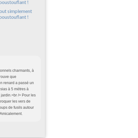
out simplement
poustouflant !
rsonnels charmants, à
trouve que
un renard a passé un
sias à 5 mètres à
 jardin.<br /> Pour les
 croquer les vers de
oups de fusils autour
. Amicalement.