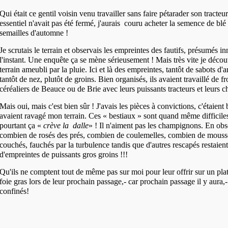
Qui était ce gentil voisin venu travailler sans faire pétarader son tracteu
essentiel n'avait pas été fermé, j'aurais couru acheter la semence de blé 
semailles d'automne !
Je scrutais le terrain et observais les empreintes des fautifs, présumés i
l'instant.
Une enquête ça se mène sérieusement !
Mais très vite je décou
terrain ameubli par la pluie.
Ici et là des empreintes, tantôt de sabots d
tantôt de nez, plutôt de groins.
Bien organisés, ils avaient travaillé de f
céréaliers de Beauce ou de Brie
avec leurs puissants tracteurs et leurs c
Mais oui, mais c'est bien sûr ! J'avais les pièces à convictions, c'étaient
avaient ravagé mon terrain.
Ces « bestiaux » sont quand même difficiles 
pourtant ça «
crève la dalle
» !
Il n'aiment pas les champignons.
En obse
combien de rosés des prés, combien de coulemelles, combien de
mousse
couchés, fauchés par la turbulence tandis que d'autres rescapés restaien
d'empreintes de puissants gros groins !!!
Qu'ils ne comptent tout de même pas sur moi pour leur offrir sur un pla
foie gras lors de leur prochain passage,- car prochain passage il y aura,-
confinés!