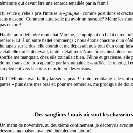
téméraire qui
devait être une renarde tenaillée par la faim !
Qu'est ce qu'elle a pris l'intruse la «
goupile
» comme postillons et crach
sans
masque! Comment aurait-elle pu avoir un masque? Même les zhum
pas encore!
Hardie pour défendre mon chat Mimine, j'empoignai un balai et me préci
renarde.
Et là un autre ballet commença : nous étions chacune d'un côté
lui tapais sur le dos, elle courait et me dépassait puis tout d'un coup fai
c'était elle qui était devant, tantôt c'était moi. Nous fîmes ainsi plusieurs
souffle me manquait, chez elle tout allait bien. Féline et gracieuse, ell
du mur sans être trop apeurée par la zhumaine essoufflée. Je renonçai et 
simplement vers la sortie, dans le pré des voisins.
Ouf ! Mimine avait failli y laisser sa peau ! Toute tremblante elle vint 
pattes » puis dans mes bras et, pour me remercier, me prodigua de dou
Des sangliers ! mais où sont les chasseurs
Un matin de novembre, au deuxième confinement, je découvris avec stu
dessous ma maison avait été littéralement labouré.