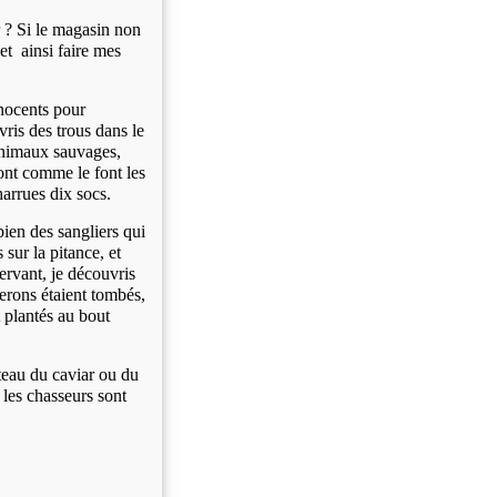
r ?
Si le magasin non
et ainsi faire mes
nnocents pour
vris des trous dans le
'animaux sauvages,
ront comme le font les
harrues dix socs.
 bien des sangliers qui
sur la pitance, et
rvant, je découvris
rons étaient tombés,
t plantés au bout
teau du caviar ou du
 les chasseurs sont