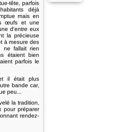
ue-tête, parfois
habitants déjà
romptue mais en
es œufs et une
eune d'entre eux
nt la précieuse
 et à mesure des
 ne fallait rien
s étaient bien
ient parfois le
 il était plus
autre bande car,
ue peu...
elé la tradition,
x pour préparer
onnant rendez-