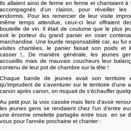
Ils allaient ainsi de ferme en ferme et chantaient à t
accompagnés d'un clairon, pour réveiller les 
endormis. Pour les remercier de leur visite imp
même temps attendue, ceux-ci leur offraient d
bouteille de vin. Il était de coutume que le plus j
soit le porteur du grand panier en osier contena
marchandise. Une lourde responsabilité car, au fur
visites chantées, le panier faisait son poids et il
casser !.. De manière générale, les jeunes gen
accueillis mais de mauvais coucheurs leur balança
contenu de leur pot de chambre sur la tête !
Chaque bande de jeunes avait son territoire et
qu'imprudent de s'aventurer sur le territoire d'une 
canon après canon, on risquait de s'échauffer quelq
Au petit jour, la voix cassée mais fiers d'avoir renouv
les jeunes gens se rendaient chez l'un d'entre eu
une énorme omelette partagée entre tous en se d
vous pour l'année prochaine et chanter :