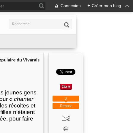
Connexion
+
Créer mon blog
pulaire du Vivarais
les jeunes gens
pour «
chanter
0
es récoltes et
Repost
illes n'étaient
ée, pour faire