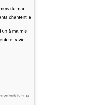
l mois de mai
ants chantent le
i un à ma mie
ente et ravie
e réunion de l'UPV