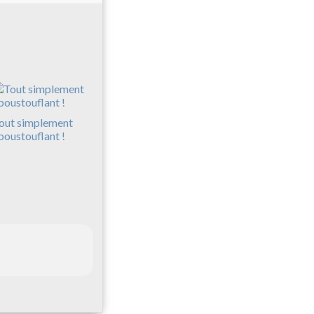
out simplement
poustouflant !