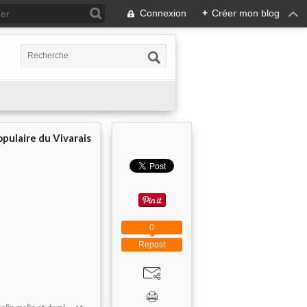
Connexion
+
Créer mon blog
pulaire du Vivarais
0
Repost