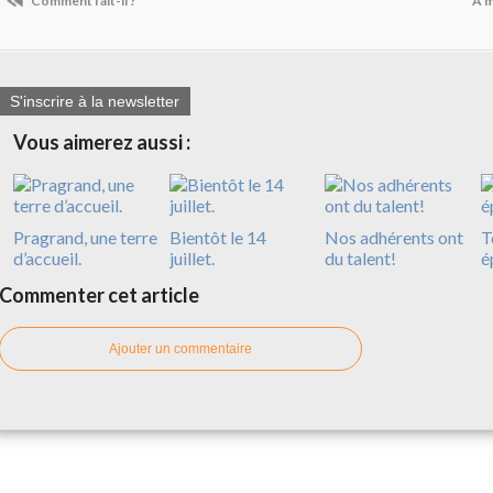
Comment fait-il ?
A m
S'inscrire à la newsletter
Vous aimerez aussi :
Pragrand, une terre
Bientôt le 14
Nos adhérents ont
T
d’accueil.
juillet.
du talent!
é
Commenter cet article
Ajouter un commentaire