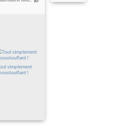
alin malin et demi…
out simplement
poustouflant !