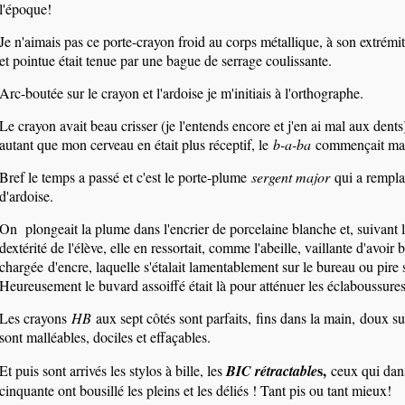
l'époque!
Je n'aimais pas ce porte
-
crayon froid au corps métallique, à son extrémi
et pointue était tenue par une bague de serrage coulissante.
Arc-boutée sur le crayon et l'ardoise je m'initiais à l'orthographe.
Le crayon avait beau crisser (je l'entends encore et j'en ai mal aux dents
autant que mon cerveau en était plus réceptif, le
b-a-ba
commençait ma
Bref le temps a passé et c'est le porte-plume
sergent major
qui a rempla
d'ardoise.
On plongeait la plume dans l'encrier de porcelaine blanche et, suivant 
dextérité de l'élève, elle en ressortait, comme l'abeille, vaillante d'avoir 
chargée d'encre, laquelle s'étalait lamentablement sur le bureau ou pire s
Heureusement le buvard assoiffé était là pour atténuer les éclaboussures
Les crayons
HB
aux sept côtés sont parfaits, fins dans la main, doux s
sont malléables, dociles et effaçables.
s,
Et puis sont arrivés les stylos à bille, les
BIC rétractable
ceux qui dan
cinquante ont bousillé les pleins et les déliés ! Tant pis ou tant mieux!