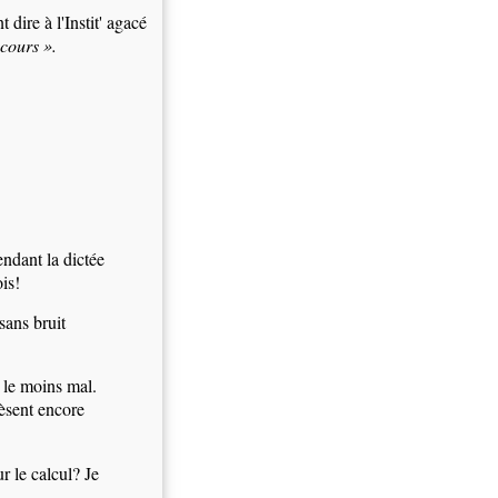
 dire à l'Instit' agacé
 cours ».
endant la dictée
is!
 sans bruit
s le moins mal.
pèsent encore
 le calcul? Je