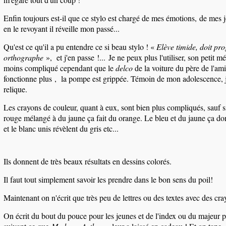
Enfin toujours est-il que ce stylo est chargé de mes émotions
,
de mes j
en le revoyant il réveille mon passé
...
Qu'est ce qu'il a pu entendre ce si beau stylo ! «
Elève timide, doit pr
orthographe
», et j'en passe !
...
Je ne peux plus l'utiliser, son petit 
moins compliqué cependant que le
delco
de la voiture du père de l'am
fonctionne plus , la pompe est grippée. Témoin de mon adolescence, j
relique.
Les crayons de couleur, quant à eux, sont bien plus compliqués, sauf si
rouge mélangé à du jaune ça fait du orange. Le bleu et du jaune ça do
et le blanc unis révèlent du gris etc..
.
Ils donnent de très beaux résultats en dessins colorés.
Il faut tout simplement savoir les prendre dans le bon sens du poil!
Maintenant on n'écrit que très peu de lettres ou des textes avec des cra
On écrit du bout du pouce pour les jeunes et de l'index ou du majeur