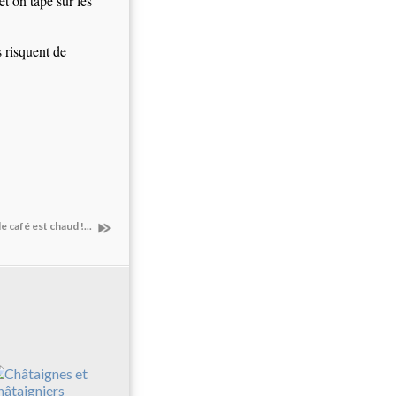
et on tape sur les
s risquent de
le café est chaud !...