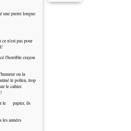
té une pierre longue
) ce n'est pas pour
l!
cé l'horrible crayon
l'humeur ou la
butiné le pollen, trop
ur le cahier.
!
ur le papier, ils
s les années