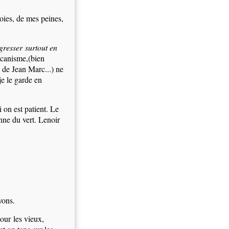
oies, de mes peines,
ogresser
surtout en
mécanisme,(bien
i de Jean Marc...) ne
e le garde en
 on est patient. Le
nne du vert. Lenoir
yons.
 pour
les vieux,