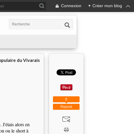
Connexion
+
Créer mon blog
pulaire du Vivarais
0
Repost
J'étais alors en
lon ou le short à