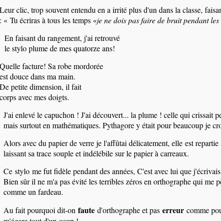
Leur clic, trop souvent entendu en a irrité plus d'un dans la classe, faisant
: « Tu écriras à tous les temps «
je ne dois pas faire de bruit pendant les
En faisant du rangement, j'ai retrouvé
le stylo plume de mes quatorze ans!
Quelle facture! Sa robe mordorée
est douce dans ma main.
De petite dimension, il fait
corps avec mes doigts.
J'ai enlevé le capuchon ! J'ai découvert... la plume ! celle qui crissait p
mais surtout en mathématiques. Pythagore y était pour beaucoup je cro
Alors avec du papier de verre je l'affûtai délicatement, elle
est
repartie
laissant sa trace souple et indélébile sur le papier à carreaux.
Ce
stylo
me fut fidèle pendant des années, C'est avec lui que j'écrivai
Bien sûr il ne m'a pas évité les terribles zéros en orthographe qui me 
comme un fardeau
.
faute
erreur
Au fait pourquoi dit-on
d'orthographe et pas
comme pour
m'égare tout d'un coup !