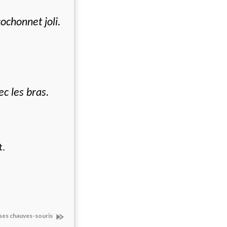
cochonnet joli.
ec les bras.
t.
ses chauves-souris