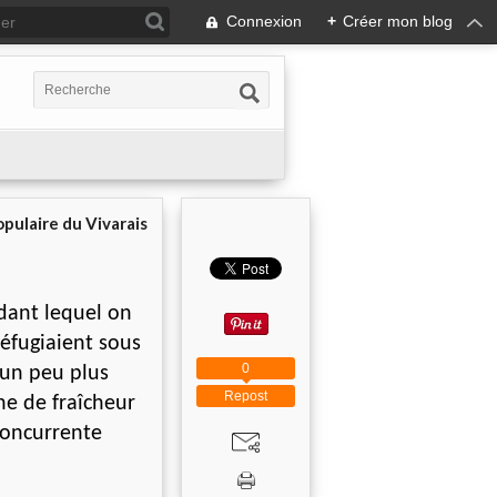
Connexion
+
Créer mon blog
pulaire du Vivarais
dant lequel on
éfugiaient sous
0
 un peu plus
Repost
he de fraîcheur
concurrente