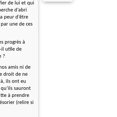
er de lui et qui
herche d’abri
la peur d’être
 par une de ces
s progrès à
l utile de
e ?
 nos amis ni de
e droit de ne
à, ils ont eu
qu’ils sauront
tte à prendre
sorier (relire si